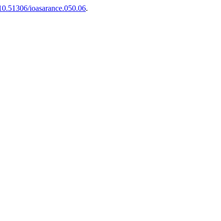
g/10.51306/ioasarance.050.06
.