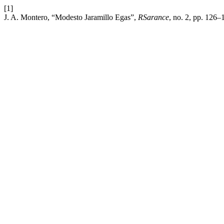
[1]
J. A. Montero, “Modesto Jaramillo Egas”,
RSarance
, no. 2, pp. 126