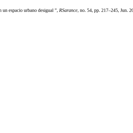
en un espacio urbano desigual ”,
RSarance
, no. 54, pp. 217–245, Jun. 2