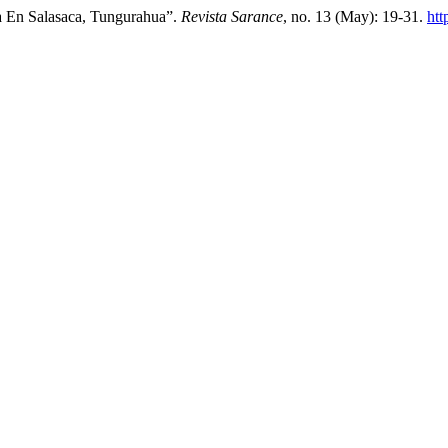
la En Salasaca, Tungurahua”.
Revista Sarance
, no. 13 (May): 19-31.
htt