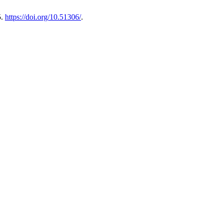
5.
https://doi.org/10.51306/
.