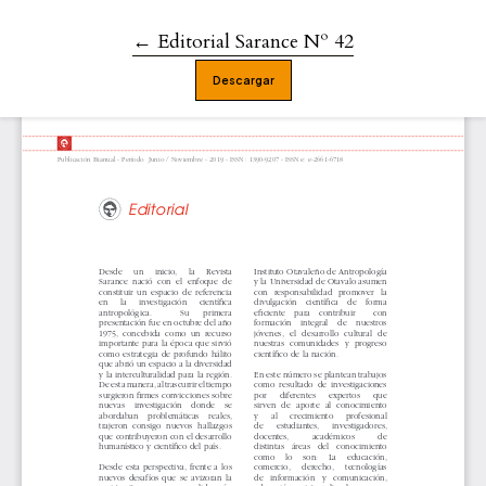
←
Volver a los detalles del artículo
Editorial Sarance Nº 42
Descargar